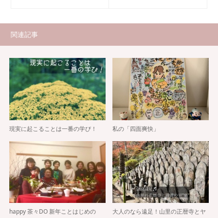
関連記事
現実に起こることは一番の学び！
私の「四面爽快」
happy 茶々DO 新年ことはじめの
大人のなら遠足！山里の正暦寺とヤ