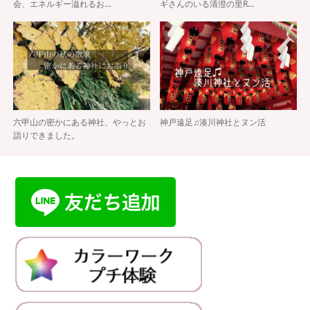
会、エネルギー溢れるお…
ギさんのいる清澄の里R…
六甲山の密かにある神社、やっとお
神戸遠足♫湊川神社とヌン活
詣りできました。