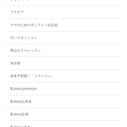
プラチア
ママのためのオンラインお話会
今いろセッション
岡山カラーレッスン
未分類
未来予想図！「コラージュ」
私story premium
私storyお茶会
私story企画
私のつぶやき