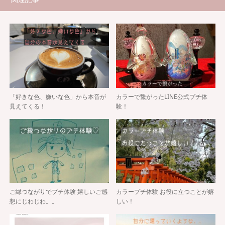
「好きな色、嫌いな色」から本音が
カラーで繋がったLINE公式プチ体
見えてくる！
験！
ご縁つながりでプチ体験 嬉しいご感
カラープチ体験 お役に立つことが嬉
想にじわじわ。。
しい！