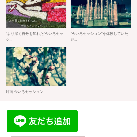
“より深く自分を知れた”今いろセッ
“今いろセッション”を体験していた
シ…
だ…
対面 今いろセッション