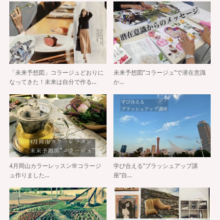
「未来予想図」コラージュどおりに
未来予想図”コラージュ”で潜在意識
なってきた！未来は自分で作る…
か…
4月岡山カラーレッスン🌸コラージ
学び合える”ブラッシュアップ講
ュ作りました…
座”自…