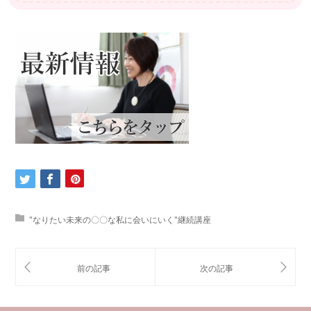
"なりたい未来の〇〇な私に会いにいく"継続講座