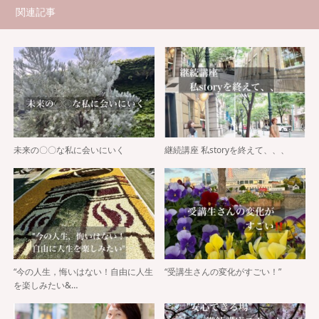
関連記事
未来の〇〇な私に会いにいく
継続講座 私storyを終えて、、、
“今の人生，悔いはない！自由に人生
“受講生さんの変化がすごい！”
を楽しみたい&…