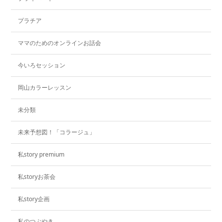
プラチア
ママのためのオンラインお話会
今いろセッション
岡山カラーレッスン
未分類
未来予想図！「コラージュ」
私story premium
私storyお茶会
私story企画
私のつぶやき