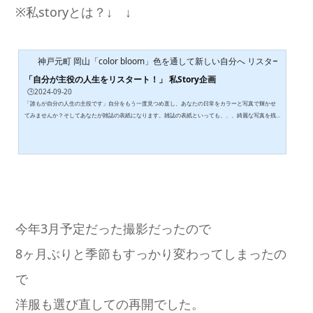
※私storyとは？↓ ↓
神戸元町 岡山「color bloom」色を通して新しい自分へ リスタート！
「自分が主役の人生をリスタート！」 私Story企画
🕒️2024-09-20
「誰もが自分の人生の主役です」自分をもう一度見つめ直し、あなたの日常をカラーと写真で輝かせ
てみませんか？そしてあなたが雑誌の表紙になります。雑誌の表紙といっても、、、綺麗な写真を残
すことが目的ではありません。作られた美しさではなく、日常のそのままの美しさを写真におさめま
す。いきなり撮影するのではなくやりとりの中で自分を見つめ直す時間も大切にしていくので、ただ
の撮影会ではありません。わざわざ新しい洋服を買わなくて大丈夫。お手持ちのお洋服の組み合わせ
であなたらしさを出していくことができます。今そ...
今年3月予定だった撮影だったので
8ヶ月ぶりと季節もすっかり変わってしまったの
で
洋服も選び直しての再開でした。