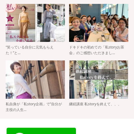
“笑っている自分に元気もらえ
ドキドキの初めての「私storyお茶
た！”と…
会」のご感想いただきまし…
私自身が「私story企画」で”自分が
継続講座 私storyを終えて、、、
主役の人生…