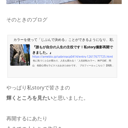
そのときのブログ
カラーを使って「じぶんで決める」ことができるようになり、彩ある人生
『誰もが自分の人生の主役です！私story撮影再開で
きました。』
https://ameblo.jp/sabrinacp0414/entry-12617677725.html
色に気づくと心が変わり、人生も変わる！「人生好転カラー」 神戸元町、岡
山 色彩心理セラピストおおきたゆかです。 プロフィール→こちら♡【関西・
全国】色彩…
やっぱり私storyで皆さまの
輝くところを見たい
と思いました。
再開するにあたり