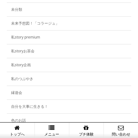
未分類
未来予想図！「コラージュ」
私story premium
私storyお茶会
私story企画
私のつぶやき
縁遊会
自分を大事に生きる！
色のお話
トップへ
メニュー
プチ体験
問い合わせ
色彩心理セラピー講座・セミナー